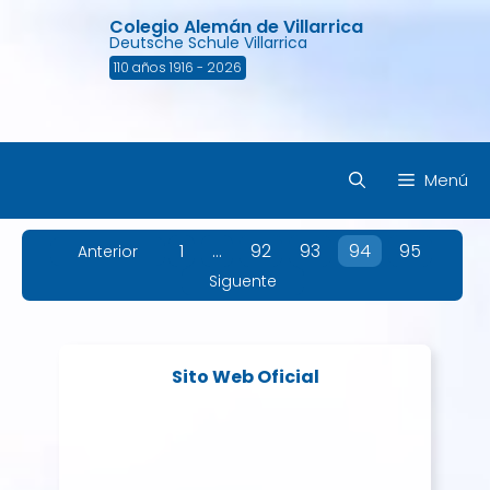
Saltar
Colegio Alemán de Villarrica
al
Deutsche Schule Villarrica
contenido
110 años 1916 - 2026
Menú
1
…
92
93
94
95
Anterior
Siguente
Sito Web Oficial