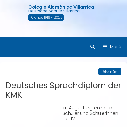
Saltar
Colegio Alemán de Villarrica
al
Deutsche Schule Villarrica
contenido
110 años 1916 - 2026
Menú
Alemán
Deutsches Sprachdiplom der
KMK
Im August legten neun
Schüler und Schülerinnen
der IV.