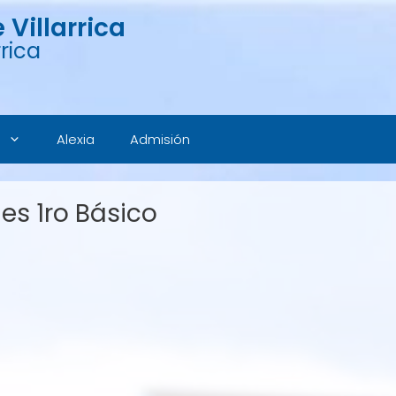
Villarrica
rica
Alexia
Admisión
es 1ro Básico