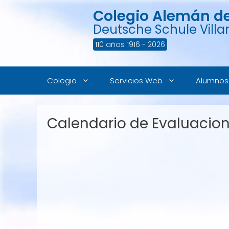
Saltar
Colegio Alemán de 
al
contenido
Deutsche Schule Villar
110 años 1916 - 2026
Colegio
Servicios Web
Alumnos
Calendario de Evaluacion