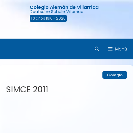
Saltar
Colegio Alemán de Villarrica
al
Deutsche Schule Villarrica
contenido
110 años 1916 - 2026
Menú
Colegio
SIMCE 2011