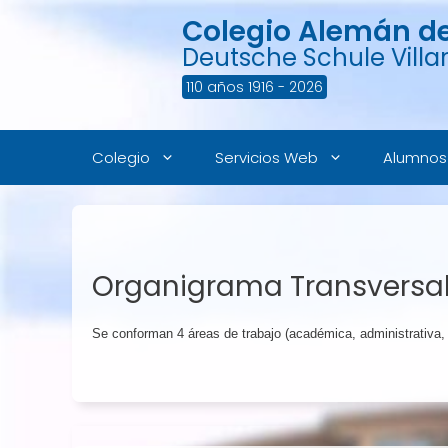
Saltar
Colegio Alemán de 
al
contenido
Deutsche Schule Villar
110 años 1916 - 2026
Colegio
Servicios Web
Alumnos
Organigrama Transversa
Se conforman 4 áreas de trabajo (académica, administrativa, c