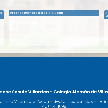
ia
Reconocimiento Sala Spielgruppe
A
M
sche Schule Villarrica - Colegio Alemán de Villa
camino Villarrica a Pucón - Sector Los Guindos - Telé
45) 241 1699