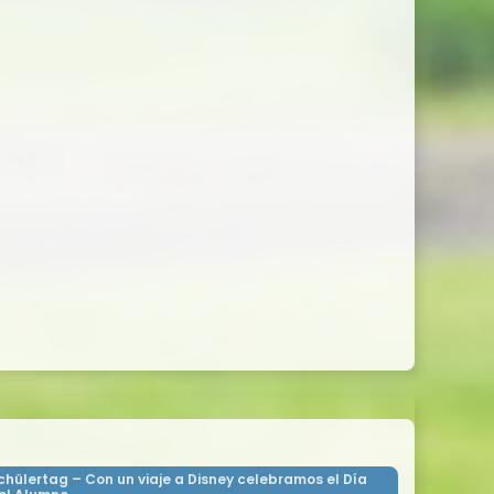
chülertag – Con un viaje a Disney celebramos el Día