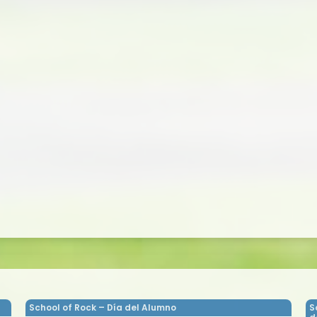
School of Rock – Día del Alumno
S