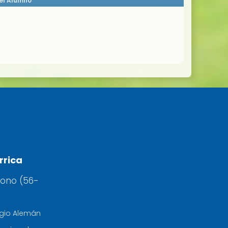
el Alumno
rrica
fono (56-
egio Alemán