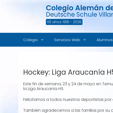
Saltar
Colegio Alemán de 
al
contenido
Deutsche Schule Villar
110 años 1916 - 2026
Colegio
Servicios Web
Alumnos
Hockey: Liga Araucanía H
Este fin de semana, 23 y 24 de mayo en Temu
la Liga Araucanía H5.
Felicitamos a todos nuestros deportistas po
También agradecemos a las familias por su