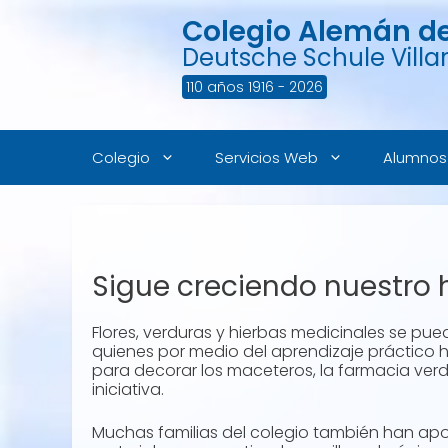
Saltar
Colegio Alemán de 
al
contenido
Deutsche Schule Villar
110 años 1916 - 2026
Colegio
Servicios Web
Alumnos
Sigue creciendo nuestro 
Flores, verduras y hierbas medicinales se pue
quienes por medio del aprendizaje práctico h
para decorar los maceteros, la farmacia ver
iniciativa.
Muchas familias del colegio también han apor