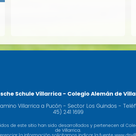
sche Schule Villarrica - Colegio Alemán de Villa
camino Villarrica a Pucón - Sector Los Guindos - Telé
45) 241 1699
idos de este sitio han sido desarrollados y pertenecen al Col
de Villarrica.
erenciar la información solicitamos indicar la fuente www.dsvill