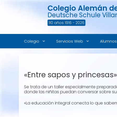
Saltar
Colegio Alemán de 
al
contenido
Deutsche Schule Villar
110 años 1916 - 2026
Colegio
Servicios Web
Alumnos
«Entre sapos y princesas»
Se trata de un taller especialmente prepara
donde las niñitas puedan conversar sobre su
«La educación integral conecta lo que sab