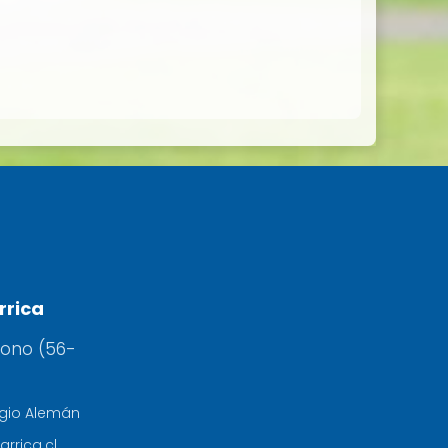
rrica
fono (56-
egio Alemán
arrica.cl