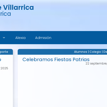
Villarrica
rica
Alexia
Admisión
porte
Alumnos
|
Colegio
|
De
o
Celebramos Fiestas Patrias
22 septiembre
, 2025