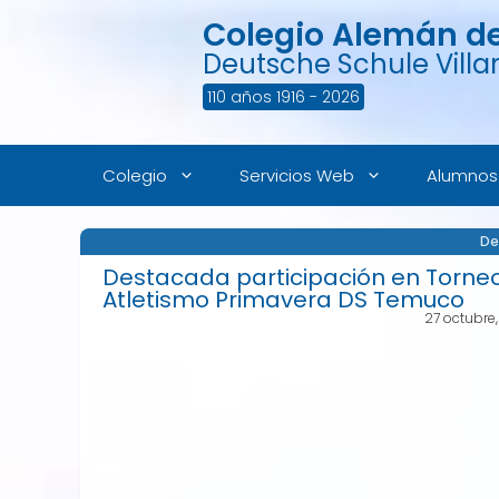
Saltar
Colegio Alemán de 
al
contenido
Deutsche Schule Villar
110 años 1916 - 2026
Colegio
Servicios Web
Alumnos
De
Destacada participación en Torne
Atletismo Primavera DS Temuco
27 octubre