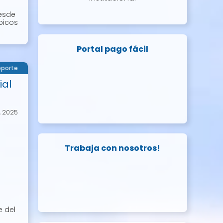
desde
picos
Portal pago fácil
porte
ial
, 2025
Trabaja con nosotros!
e del