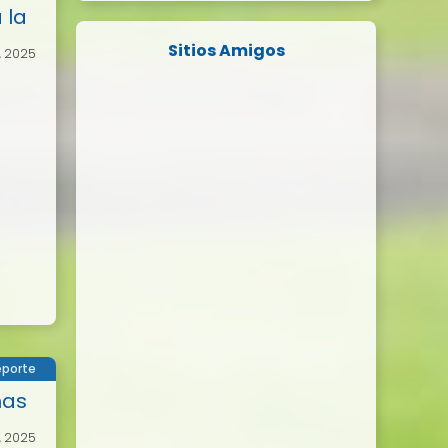
 la
Sitios Amigos
o, 2025
porte
nas
, 2025