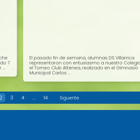
sche
El pasado fin de semana, alumnas DS Villarrica
ado 7
representaron con entusiasmo a nuestro Colegi
...
el Torneo Club Attenea, realizado en el Gimnasio
Municipal Carlos ...
2
3
4
…
14
Siguente