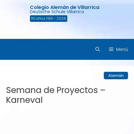
Saltar
Colegio Alemán de Villarrica
al
Deutsche Schule Villarrica
contenido
110 años 1916 - 2026
Menú
Alemán
Semana de Proyectos –
Karneval