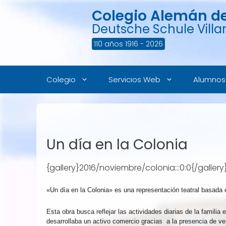
Saltar
Colegio Alemán de 
al
contenido
Deutsche Schule Villar
110 años 1916 - 2026
Colegio
Servicios Web
Alumnos
Un día en la Colonia
{gallery}2016/noviembre/colonia:::0:0{/gallery
«Un día en la Colonia» es una representación teatral basada en
Esta obra busca reflejar las actividades diarias de la familia
desarrollaba un activo comercio gracias a la presencia de ven