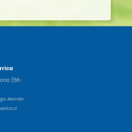
rrica
fono (56-
egio Alemán
arrica.cl