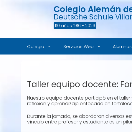
Saltar
Colegio Alemán de 
al
contenido
Deutsche Schule Villar
110 años 1916 - 2026
Colegio
Servicios Web
Alumnos
Taller equipo docente: F
Nuestro equipo docente participó en el talle
reflexión y aprendizaje enfocada en fortalecer
Durante la jornada, se abordaron diversas 
vínculo entre profesor y estudiante es un pilar