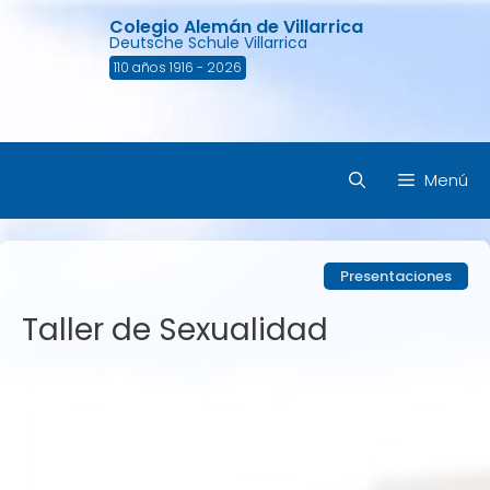
Saltar
Colegio Alemán de Villarrica
al
Deutsche Schule Villarrica
contenido
110 años 1916 - 2026
Menú
Presentaciones
Taller de Sexualidad