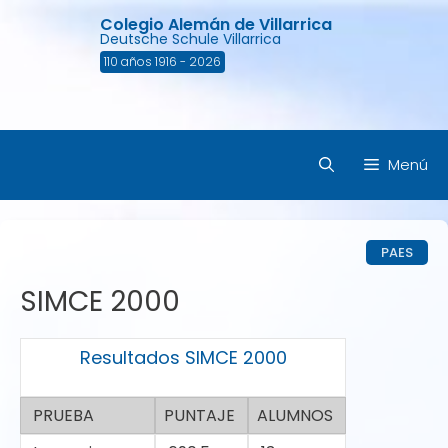
Saltar
Colegio Alemán de Villarrica
al
Deutsche Schule Villarrica
contenido
110 años 1916 - 2026
Menú
PAES
SIMCE 2000
Resultados SIMCE 2000
PRUEBA
PUNTAJE
ALUMNOS