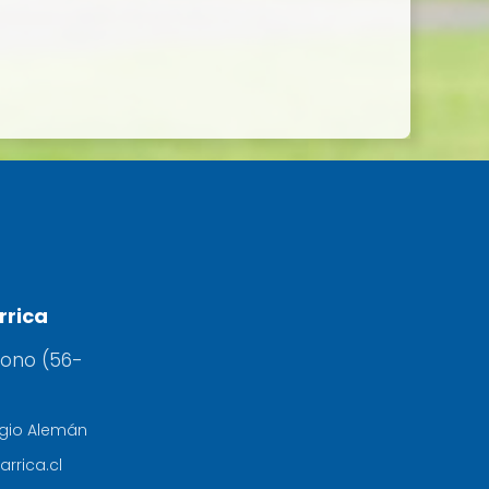
rrica
fono (56-
egio Alemán
arrica.cl