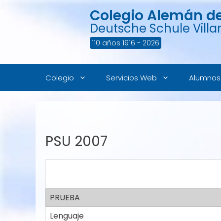
Saltar
Colegio Alemán de 
al
contenido
Deutsche Schule Villar
110 años 1916 - 2026
Colegio
Servicios Web
Alumnos
PSU 2007
PRUEBA
Lenguaje