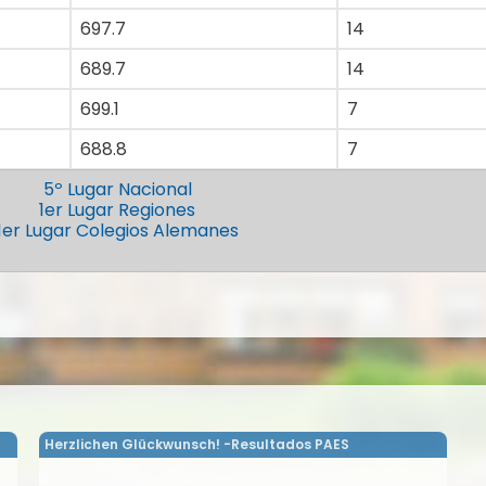
697.7
14
689.7
14
699.1
7
688.8
7
5º Lugar Nacional
1er Lugar Regiones
1er Lugar Colegios Alemanes
Herzlichen Glückwunsch! -Resultados PAES