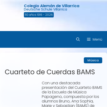
Saltar
Colegio Alemán de Villarrica
al
Deutsche Schule Villarrica
contenido
110 años 1916 - 2026
Menú
Música
Cuarteto de Cuerdas BAMS
Con una destacada
presentación del Cuarteto BAMS
de la Escuela de Música
Papageno, compuesta por los
alumnos Bruno, Ana Sophia,
Marie y Sebastian (BAMS) de