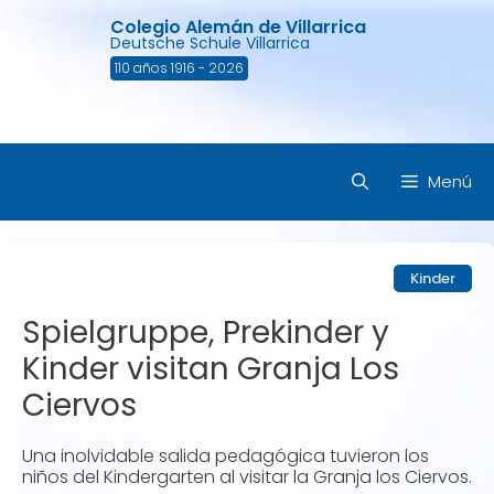
Saltar
Colegio Alemán de Villarrica
al
Deutsche Schule Villarrica
contenido
110 años 1916 - 2026
Menú
Kinder
Spielgruppe, Prekinder y
Kinder visitan Granja Los
Ciervos
Una inolvidable salida pedagógica tuvieron los
niños del Kindergarten al visitar la Granja los Ciervos.