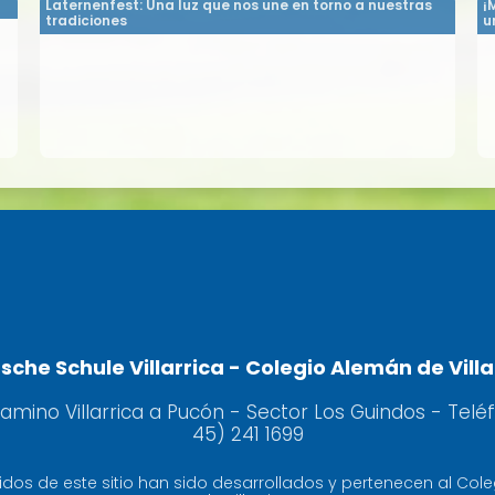
Laternenfest: Una luz que nos une en torno a nuestras
¡
tradiciones
u
sche Schule Villarrica - Colegio Alemán de Villa
camino Villarrica a Pucón - Sector Los Guindos - Telé
45) 241 1699
idos de este sitio han sido desarrollados y pertenecen al Col