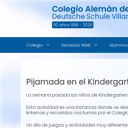
Saltar
Colegio Alemán de 
al
contenido
Deutsche Schule Villar
110 años 1916 - 2026
Colegio
Servicios Web
Alumnos
Pijamada en el Kindergar
La semana pasada los niños de Kindergarten t
Esta actividad es una instancia donde se de
linternas y recorridos nocturnos por el Colegio
Un día de juegos y actividades muy diferent