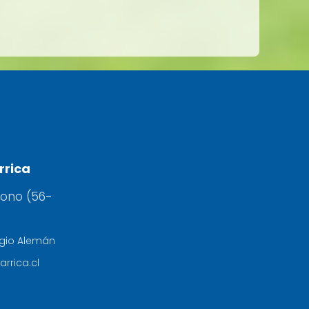
rrica
fono (56-
egio Alemán
arrica.cl