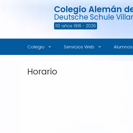
Saltar
Colegio Alemán de 
al
contenido
Deutsche Schule Villar
110 años 1916 - 2026
Colegio
Servicios Web
Alumnos
Horario