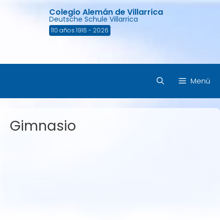
Saltar
Colegio Alemán de Villarrica
al
Deutsche Schule Villarrica
contenido
110 años 1916 - 2026
Menú
Gimnasio