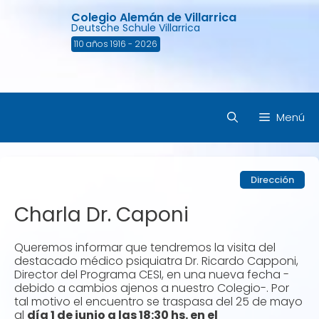
Saltar
Colegio Alemán de Villarrica
al
Deutsche Schule Villarrica
contenido
110 años 1916 - 2026
Menú
Dirección
Charla Dr. Caponi
Queremos informar que tendremos la visita del
destacado médico psiquiatra Dr. Ricardo Capponi,
Director del Programa CESI, en una nueva fecha -
debido a cambios ajenos a nuestro Colegio-. Por
tal motivo el encuentro se traspasa del 25 de mayo
al
día 1 de junio a las 18:30 hs. en el