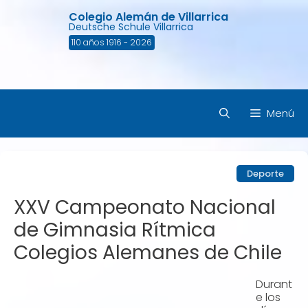
Saltar
Colegio Alemán de Villarrica
al
Deutsche Schule Villarrica
contenido
110 años 1916 - 2026
Menú
Deporte
XXV Campeonato Nacional
de Gimnasia Rítmica
Colegios Alemanes de Chile
Durant
e los