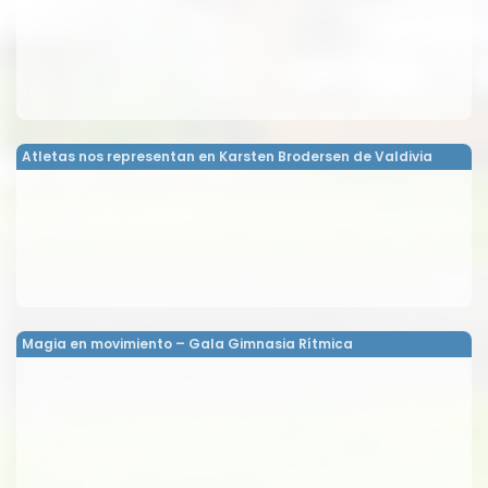
Atletas nos representan en Karsten Brodersen de Valdivia
Magia en movimiento – Gala Gimnasia Rítmica