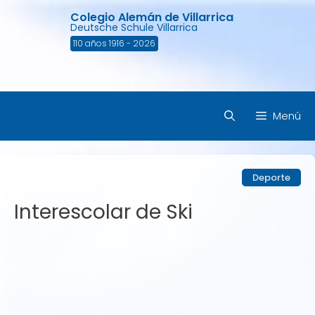
Saltar
Colegio Alemán de Villarrica
al
Deutsche Schule Villarrica
contenido
110 años 1916 - 2026
Menú
Deporte
Interescolar de Ski