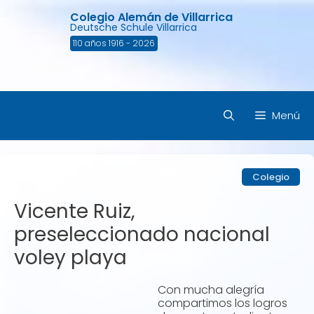
Saltar
Colegio Alemán de Villarrica
al
Deutsche Schule Villarrica
contenido
110 años 1916 - 2026
Menú
Colegio
Vicente Ruiz,
preseleccionado nacional
voley playa
Con mucha alegría
compartimos los logros