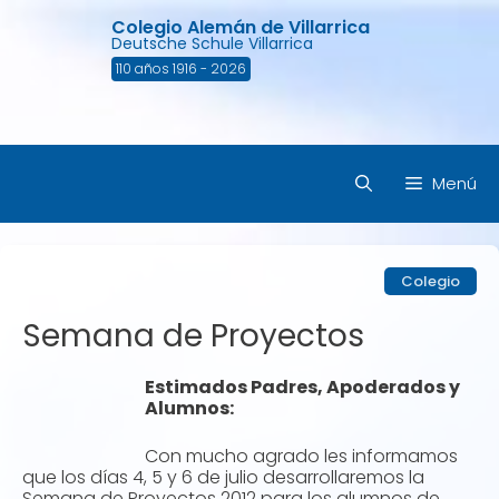
Saltar
Colegio Alemán de Villarrica
al
Deutsche Schule Villarrica
contenido
110 años 1916 - 2026
Menú
Colegio
Semana de Proyectos
Estimados Padres, Apoderados y
Alumnos:
Con mucho agrado les informamos
que los días 4, 5 y 6 de julio desarrollaremos la
Semana de Proyectos 2012 para los alumnos de