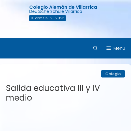
Saltar
Colegio Alemán de Villarrica
al
Deutsche Schule Villarrica
contenido
110 años 1916 - 2026
Menú
Colegio
Salida educativa III y IV
medio