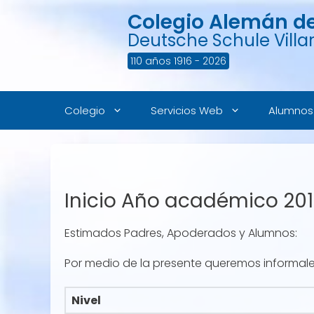
Saltar
Colegio Alemán de 
al
contenido
Deutsche Schule Villar
110 años 1916 - 2026
Colegio
Servicios Web
Alumnos
Inicio Año académico 201
Estimados Padres, Apoderados y Alumnos:
Por medio de la presente queremos informales
Nivel