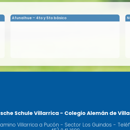
Afunalhue – 4to y 5to básico
N
sche Schule Villarrica - Colegio Alemán de Villa
camino Villarrica a Pucón - Sector Los Guindos - Telé