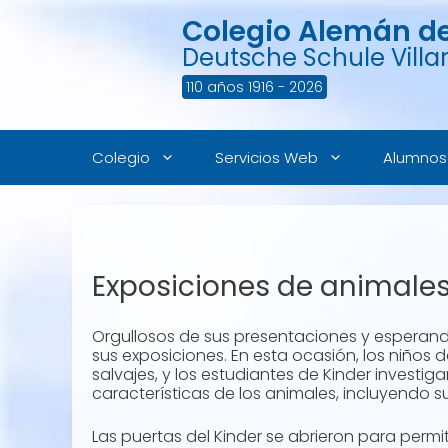
Saltar
Colegio Alemán de 
al
contenido
Deutsche Schule Villar
110 años 1916 - 2026
Colegio
Servicios Web
Alumnos
Exposiciones de animales
Orgullosos de sus presentaciones y esperando
sus exposiciones. En esta ocasión, los niños 
salvajes, y los estudiantes de Kinder invest
características de los animales, incluyendo s
Las puertas del Kinder se abrieron para perm