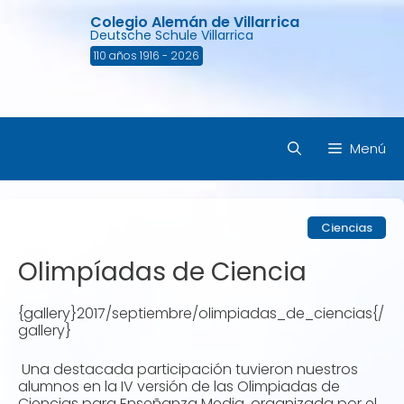
Saltar
Colegio Alemán de Villarrica
al
Deutsche Schule Villarrica
contenido
110 años 1916 - 2026
Menú
Ciencias
Olimpíadas de Ciencia
{gallery}2017/septiembre/olimpiadas_de_ciencias{/
gallery}
Una destacada participación tuvieron nuestros
alumnos en la IV versión de las Olimpiadas de
Ciencias para Enseñanza Media, organizada por el