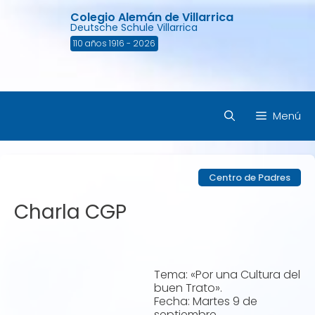
Saltar
Colegio Alemán de Villarrica
al
Deutsche Schule Villarrica
contenido
110 años 1916 - 2026
Menú
Centro de Padres
Charla CGP
Tema: «Por una Cultura del
buen Trato».
Fecha: Martes 9 de
septiembre