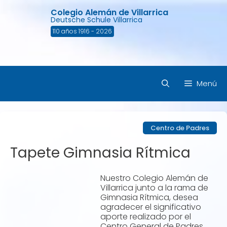
Saltar
Colegio Alemán de Villarrica
al
Deutsche Schule Villarrica
contenido
110 años 1916 - 2026
Menú
Centro de Padres
Tapete Gimnasia Rítmica
Nuestro Colegio Alemán de
Villarrica junto a la rama de
Gimnasia Rítmica, desea
agradecer el significativo
aporte realizado por el
Centro General de Padres