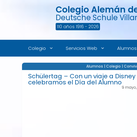
Saltar
Colegio Alemán de 
al
contenido
Deutsche Schule Villar
110 años 1916 - 2026
Colegio
Servicios Web
Alumnos
Alumnos
|
Colegio
|
Conviv
Schülertag – Con un viaje a Disney
celebramos el Día del Alumno
9 mayo,