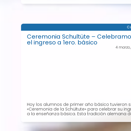
Co
Ceremonia Schultüte – Celebram
el ingreso a 1ero. básico
4 marzo
Hoy los alumnos de primer año básico tuvieron 
«Ceremonia de la Schültute» para celebrar su ing
a la enseñanza básica. Esta tradición alemana de 