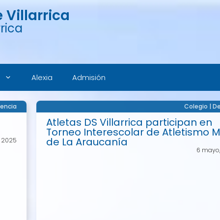
Villarrica
rica
Alexia
Admisión
encia
Colegio
|
De
Atletas DS Villarrica participan en
Torneo Interescolar de Atletismo M
de La Araucanía
 2025
6 mayo