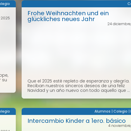
legio
C
Frohe Weihnachten und ein
glückliches neues Jahr
, 2025
24 diciembre
ppe,
r su
Que el 2025 esté repleto de esperanza y alegría.
Reciban nuestros sinceros deseos de una feliz
Navidad y un año nuevo con todo aquello que ...
legio
Alumnos
|
Colegio
|
Intercambio Kinder a 1ero. básico
4 noviembre