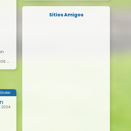
Sitios Amigos
on
s ...
Kinder
en
, 2024