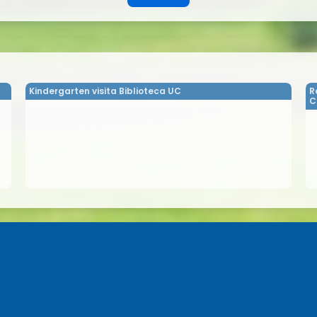
Kindergarten visita Biblioteca UC
R
C