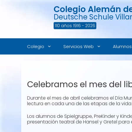
Saltar
Colegio Alemán de 
al
contenido
Deutsche Schule Villar
110 años 1916 - 2026
Colegio
Servicios Web
Alumnos
Celebramos el mes del li
Durante el mes de abril celebramos el Día Mun
lectura en cada una de las etapas de la vida
Los alumnos de Spielgruppe, PreKinder y Kin
presentación teatral de Hansel y Gretel para 