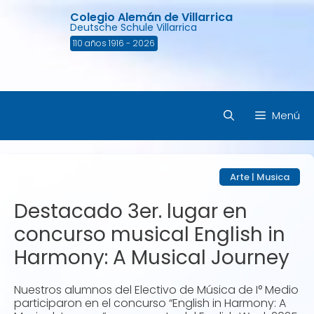
Saltar
Colegio Alemán de Villarrica
al
Deutsche Schule Villarrica
contenido
110 años 1916 - 2026
Menú
Arte
|
Musica
Destacado 3er. lugar en
concurso musical English in
Harmony: A Musical Journey
Nuestros alumnos del Electivo de Música de I° Medio
participaron en el concurso “English in Harmony: A