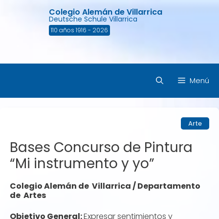
Saltar
Colegio Alemán de Villarrica
al
Deutsche Schule Villarrica
contenido
110 años 1916 - 2026
Menú
Arte
Bases Concurso de Pintura
“Mi instrumento y yo”
Colegio Alemán de Villarrica / Departamento
de Artes
Objetivo General:
Expresar sentimientos y