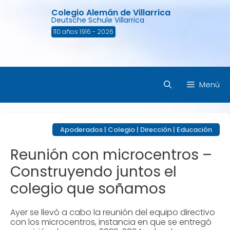
Saltar
Colegio Alemán de Villarrica
al
Deutsche Schule Villarrica
contenido
110 años 1916 - 2026
Menú
Apoderados
|
Colegio
|
Dirección
|
Educación
Reunión con microcentros –
Construyendo juntos el
colegio que soñamos
Ayer se llevó a cabo la reunión del equipo directivo
con los microcentros, instancia en que se entregó