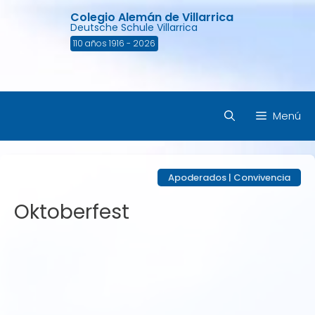
Saltar
Colegio Alemán de Villarrica
al
Deutsche Schule Villarrica
contenido
110 años 1916 - 2026
Menú
Apoderados
|
Convivencia
Oktoberfest