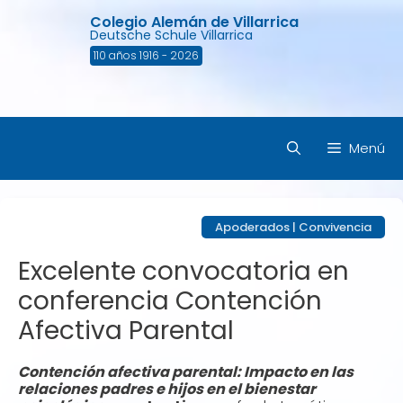
Saltar
Colegio Alemán de Villarrica
al
Deutsche Schule Villarrica
contenido
110 años 1916 - 2026
Menú
Apoderados
|
Convivencia
Excelente convocatoria en
conferencia Contención
Afectiva Parental
Contención afectiva parental: Impacto en las
relaciones padres e hijos en el bienestar