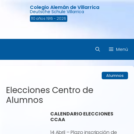
Saltar
Colegio Alemán de Villarrica
al
Deutsche Schule Villarrica
contenido
110 años 1916 - 2026
Menú
Alumnos
Elecciones Centro de
Alumnos
CALENDARIO ELECCIONES
CCAA
14 Abril – Plazo inscripción de