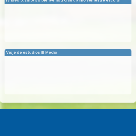
IV Medio: Emotiva bienvenida a su último semestre escolar
Viaje de estudios III Medio