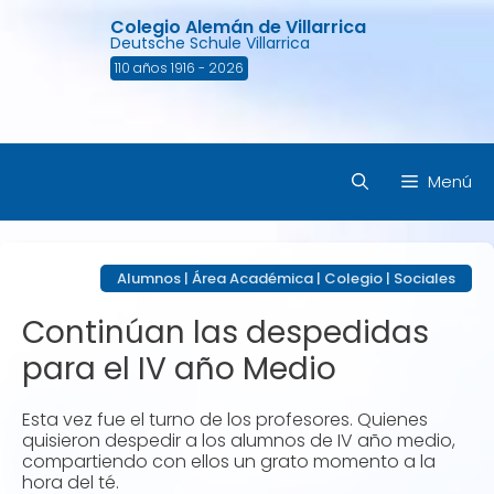
Saltar
Colegio Alemán de Villarrica
al
Deutsche Schule Villarrica
contenido
110 años 1916 - 2026
Menú
Alumnos
|
Área Académica
|
Colegio
|
Sociales
Continúan las despedidas
para el IV año Medio
Esta vez fue el turno de los profesores. Quienes
quisieron despedir a los alumnos de IV año medio,
compartiendo con ellos un grato momento a la
hora del té.