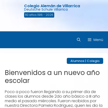
Saltar
Colegio Alemán de Villarrica
al
Deutsche Schule Villarrica
contenido
110 años 1916 - 2026
Menú
Alumnos
|
Colegio
Bienvenidos a un nuevo año
escolar
Poco a poco fueron llegando a su primer día de
clases los alumnos desde 2do año básico a III año
medio el pasado miércoles. Fueron recibidos por
nuestra Directora Pamela Rodríguez, quien les dio la