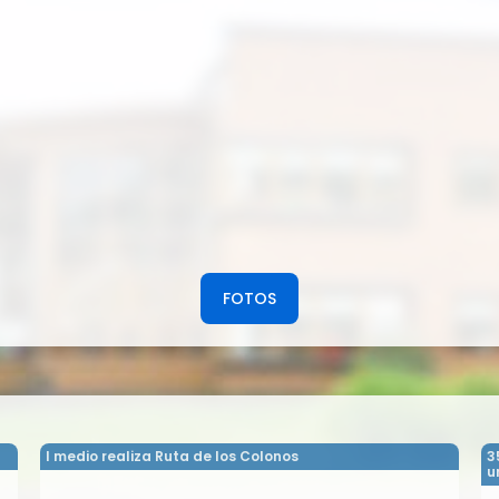
FOTOS
I medio realiza Ruta de los Colonos
3
u