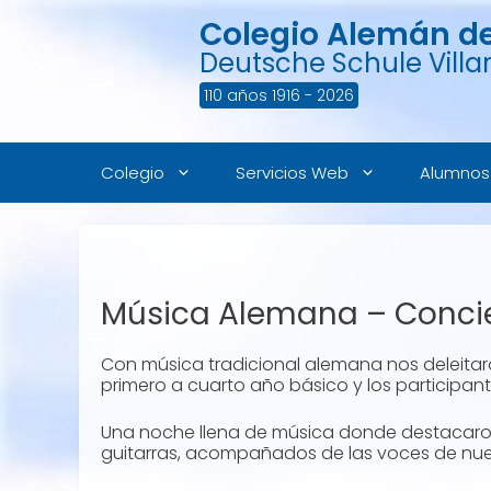
Saltar
Colegio Alemán de 
al
contenido
Deutsche Schule Villar
110 años 1916 - 2026
Colegio
Servicios Web
Alumnos
Música Alemana – Conci
Con música tradicional alemana nos deleitaro
primero a cuarto año básico y los participant
Una noche llena de música donde destacaron l
guitarras, acompañados de las voces de nue