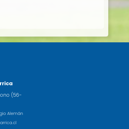
rrica
fono (56-
egio Alemán
arrica.cl