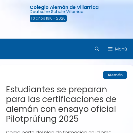
Saltar
Colegio Alemán de Villarrica
al
Deutsche Schule Villarrica
contenido
110 años 1916 - 2026
Menú
Alemán
Estudiantes se preparan
para las certificaciones de
alemán con ensayo oficial
Pilotprüfung 2025
Como parte del plan de formación en idioma